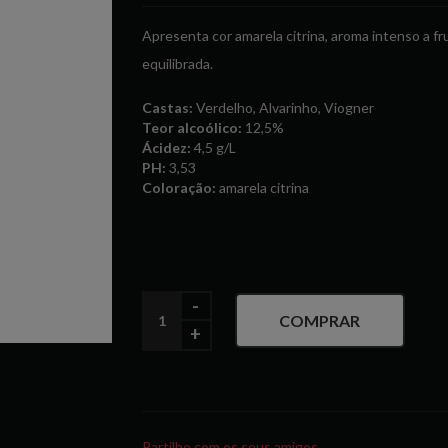
Apresenta cor amarela citrina, aroma intenso a fr
equilibrada.
Castas:
Verdelho, Alvarinho, Viogner
Teor alcoólico:
12,5%
Ácidez:
4,5 g/L
PH:
3,53
Coloração:
amarela citrina
COMPRAR
Partilhe com os seus amigos