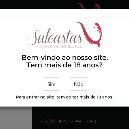
 SOMOS
ZONAS DE
PRODUTORES
DISTRIBUIÇÃO
Bem-vindo ao nosso site.
025 75cl
Tem mais de 18 anos?
Sim
Não
Mingorra Colheita B
Para entrar no site, tem de ter mais de 18 anos.
€ 6,79
(P.V.P. com IVA incluído.)