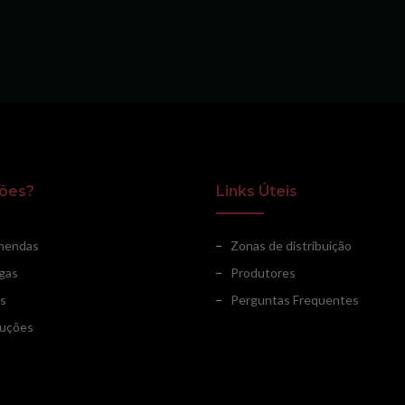
ões?
Links Úteis
mendas
Zonas de distribuição
gas
Produtores
s
Perguntas Frequentes
uções