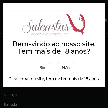
0
Login
Registe-se
Bem-vindo ao nosso site.
Douro
Início
Douro
Tem mais de 18 anos?
Ordenação
Sim
Não
Para entrar no site, tem de ter mais de 18 anos.
ORIGEM
Alentejo
Bairrada