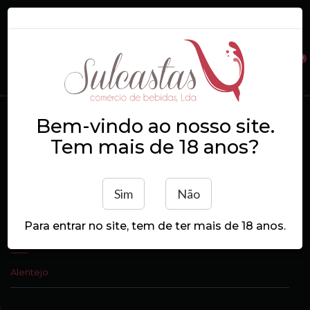
0
Login
Registe-se
Bem-vindo ao nosso site.
Alentejo
Início
Alentejo
Tem mais de 18 anos?
Ordenação
Sim
Não
Para entrar no site, tem de ter mais de 18 anos.
ORIGEM
Alentejo